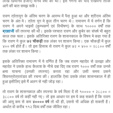
लाख छियानवे हजार) मानव वर्षों का था। इस गणना को याद रखियेगा ताकि
आगे की बात समझ सकें।
रावण त्रेतायुग के अंतिम चरण के आरम्भ में पैदा हुआ था और श्रीराम अंतिम
चरण के अंत मे। त्रेता युग मे कुल तीन चरण थे। रामायण में ये वर्णन है कि
रावण ने अपने भाइयों (कुम्भकर्ण एवं विभीषण) के साथ १०००० वर्षों तक
ब्रह्माजी
की तपस्या की थी। इसके पश्चात रावण और कुबेर का संघर्ष भी बहुत
काल तक चला। इसके अतिरिक्त रावण के शासनकाल के विषय मे कहा गया है
कि रावण ने कुल
७२ चौकड़ी
तक लंका पर शासन किया। एक चौकड़ी में कुल
४०० वर्ष होते हैं। तो इस हिसाब से रावण ने कुल ७२ × ४०० = २८८०० वर्षों
तक लंका पर शासन किया।
इसके अतिरिक्त रामायण में ये वर्णित है कि जब रावण महादेव से उलझा और
महादेव ने उसके हाथ कैलाश के नीचे दबा दिए तब रावण १००० वर्षों तक उनसे
क्षमा याचना (उनकी तपस्या) करता रहा और उसी समय उसने
शिवस्त्रोत्रतांडव की रचना की। हालांकि ऐसा उसके लंका शासनकाल में ही
हुआ इसीलिए इसे मैं अलग से नही जोड़ रहा।
तो रावण के शासनकाल और तपस्या के वर्ष मिला दें तो १०००० + २८८०० =
३८८०० वर्ष तो कहीं नही गए। तो इस आधार पर हम ये कह सकते हैं कि रावण
की आयु कम से कम
४०००० वर्ष
तो थी ही, उससे भी अधिक हो सकती है।
अर्थात वो करीब ११२ दिव्य वर्षों तक जीवित रहा।