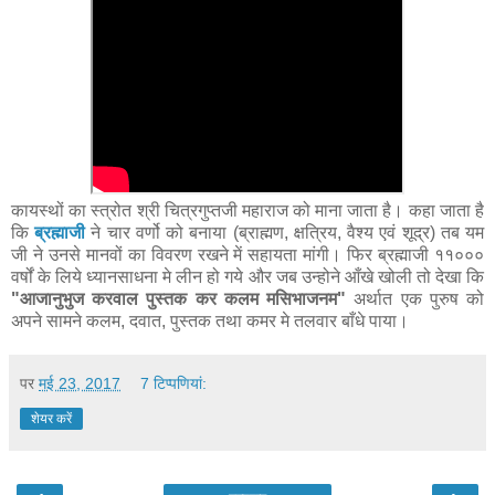
कायस्थों का स्त्रोत श्री चित्रगुप्तजी महाराज को माना जाता है। कहा जाता है
कि
ब्रह्माजी
ने चार वर्णो को बनाया (ब्राह्मण, क्षत्रिय, वैश्य एवं शूद्र) तब यम
जी ने उनसे मानवों का विवरण रखने में सहायता मांगी। फिर ब्रह्माजी ११०००
वर्षों के लिये ध्यानसाधना मे लीन हो गये और जब उन्होने आँखे खोली तो देखा कि
"आजानुभुज करवाल पुस्तक कर कलम मसिभाजनम"
अर्थात एक पुरुष को
अपने सामने कलम, दवात, पुस्तक तथा कमर मे तलवार बाँधे पाया।
पर
मई 23, 2017
7 टिप्‍पणियां:
शेयर करें