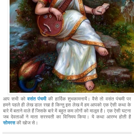
आप सभी को
वसंत पंचमी
की हार्दिक शुभकामनायें। वैसे तो वसंत पंचमी पर
हमने पहले ही लेख डाल रखा है किन्तु इस लेख में हम आपको एक ऐसी कथा के
बारे में बताने वाले हैं जिसके बारे में बहुत कम लोगों को मालूम है। एक ऐसी घटना
जब देवताओं ने माता सरस्वती का विनिमय किया। ये कथा आरम्भ होती है
सोमरस
की खोज से।