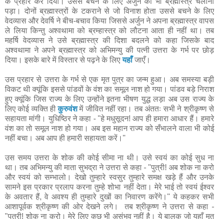
के प्रहार कर दिया। उससे बचने के लिए अर्जुन को भी ब्रह्मास्त्र चलाना
पड़ा। दोनों ब्रह्मास्त्रों के टकराने से जो विनाश होता उससे बचने के लिए
वेदव्यास और देवर्षि ने बीच-बचाव किया जिससे अर्जुन ने अपना ब्रह्मास्त्र वापस
ले लिया किन्तु अश्वथामा को ब्रम्हास्त्र को लौटना आता ही नहीं था। तब
महर्षि वेदव्यास ने उसे ब्रह्मास्त्र की दिशा बदलने को कहा जिसके बाद
अश्वथामा ने अपने ब्रह्मास्त्र को अभिमन्यु की पत्नी उत्तरा के गर्भ पर छोड़
दिया। इसके बारे में विस्तार से पढ़ने के लिए
यहाँ
जाएँ।
उस प्रहार से उत्तरा के गर्भ से एक मृत पुत्र का जन्म हुआ। अब समस्या बड़ी
विकट थी क्यूंकि इससे पांडवों के वंश का समूल नाश हो गया। पांडव बड़े निराश
हुए क्यूंकि जिस राज्य के लिए उन्होंने इतना भीषण युद्ध लड़ा अब उस राज्य के
लिए कोई व्यक्ति ही
कुरुवंश
में जीवित नहीं रहा। तब अंततः सभी ने श्रीकृष्ण से
सहायता मांगी। युधिष्ठिर ने कहा - "हे मधुसूदन! आप ही हमारा आधार हैं। हमारे
वंश का तो समूल नाश हो गया। अब इस महान राज्य को सँभालने वाला भी कोई
नहीं बचा। अब आप ही हमारी सहायता करें।"
उस समय उत्तरा के शोक की कोई सीमा ना थी। उसे स्वयं का कोई सुध ना
था। तब अभिमन्यु की माता सुभद्रा ने उत्तरा से कहा - "पुत्री! अब शोक ना करो
और स्वयं को सम्भालो। देखो तुम्हारे स्वसुर तुम्हारे समक्ष खड़े हैं और उनके
सामने इस प्रकार प्रलाप करना तुम्हे शोभा नहीं देता। मेरे भाई तो स्वयं ईश्वर
के अवतार हैं, वे अवश्य ही तुम्हारे दुखों का निवारण करेंगे।" ये कहकर सभी
आशापूर्वक श्रीकृष्ण की ओर देखने लगे। तब श्रीकृष्ण ने उत्तरा से कहा -
"पुत्री! शोक ना करो। मेरे लिए कुछ भी असंभव नहीं है। ये बालक जो यहाँ मृत