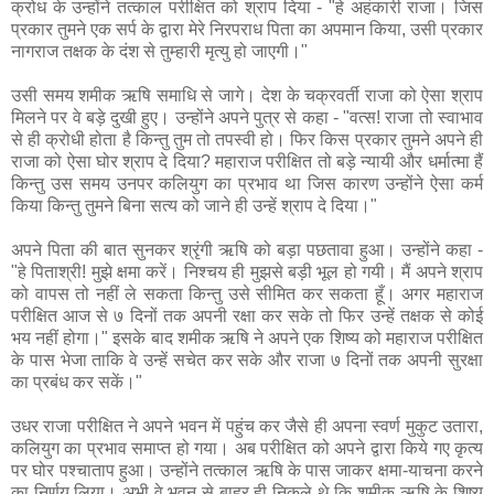
क्रोध के उन्होंने तत्काल परीक्षित को श्राप दिया - "हे अहंकारी राजा। जिस
प्रकार तुमने एक सर्प के द्वारा मेरे निरपराध पिता का अपमान किया, उसी प्रकार
नागराज तक्षक के दंश से तुम्हारी मृत्यु हो जाएगी।"
उसी समय शमीक ऋषि समाधि से जागे। देश के चक्रवर्ती राजा को ऐसा श्राप
मिलने पर वे बड़े दुखी हुए। उन्होंने अपने पुत्र से कहा - "वत्स! राजा तो स्वाभाव
से ही क्रोधी होता है किन्तु तुम तो तपस्वी हो। फिर किस प्रकार तुमने अपने ही
राजा को ऐसा घोर श्राप दे दिया? महाराज परीक्षित तो बड़े न्यायी और धर्मात्मा हैं
किन्तु उस समय उनपर कलियुग का प्रभाव था जिस कारण उन्होंने ऐसा कर्म
किया किन्तु तुमने बिना सत्य को जाने ही उन्हें श्राप दे दिया।"
अपने पिता की बात सुनकर श्रृंगी ऋषि को बड़ा पछतावा हुआ। उन्होंने कहा -
"हे पिताश्री! मुझे क्षमा करें। निश्चय ही मुझसे बड़ी भूल हो गयी। मैं अपने श्राप
को वापस तो नहीं ले सकता किन्तु उसे सीमित कर सकता हूँ। अगर महाराज
परीक्षित आज से ७ दिनों तक अपनी रक्षा कर सके तो फिर उन्हें तक्षक से कोई
भय नहीं होगा।" इसके बाद शमीक ऋषि ने अपने एक शिष्य को महाराज परीक्षित
के पास भेजा ताकि वे उन्हें सचेत कर सके और राजा ७ दिनों तक अपनी सुरक्षा
का प्रबंध कर सकें।"
उधर राजा परीक्षित ने अपने भवन में पहुंच कर जैसे ही अपना स्वर्ण मुकुट उतारा,
कलियुग का प्रभाव समाप्त हो गया। अब परीक्षित को अपने द्वारा किये गए कृत्य
पर घोर पश्चाताप हुआ। उन्होंने तत्काल ऋषि के पास जाकर क्षमा-याचना करने
का निर्णय लिया। अभी वे भवन से बाहर ही निकले थे कि शमीक ऋषि के शिष्य