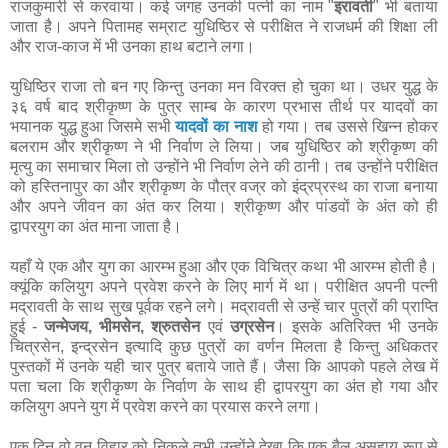
राजकुमारी से करवाया। कई जगह उनकी पत्नी का नाम "
इरावती
" भी बताया
जाता है। अपने पितामह सम्राट युधिष्ठिर से परीक्षित ने राजधर्म की शिक्षा ली
और राज-काज में भी उनका हाथ बटाने लगा।
युधिष्ठिर राजा तो बन गए किन्तु उनका मन विरक्त हो चुका था। उधर युद्ध के
३६ वर्ष बाद श्रीकृष्ण के पुत्र साम्ब के कारण प्रभास तीर्थ पर यादवों का
भयानक युद्ध हुआ जिसमे सभी
यादवों का नाश
हो गया। तब उससे खिन्न होकर
बलराम और श्रीकृष्ण ने भी निर्वाण ले लिया। जब युधिष्ठिर को श्रीकृष्ण की
मृत्यु का समाचार मिला तो उन्होंने भी निर्वाण लेने की ठानी। तब उन्होंने परीक्षित
को हस्तिनापुर का और श्रीकृष्ण के पौत्र वज्र को इंद्रप्रस्थ का राजा बनाया
और अपने जीवन का अंत कर लिया। श्रीकृष्ण और पांडवों के अंत को ही
द्वापरयुग का अंत माना जाता है।
यहाँ ये एक और युग का आरम्भ हुआ और एक विचित्र कथा भी आरम्भ होती है।
क्यूंकि कलियुग अपने प्रवेश करने के लिए मार्ग में था। परीक्षित अपनी पत्नी
मद्रावती के साथ सुख पूर्वक रहने लगे। मद्रावती से उन्हें चार पुत्रों की प्राप्ति
हुई -
जन्मेजय, भीमसेन, श्रुतसेन
एवं
उग्रसेन
। इसके अतिरिक्त भी उनके
चित्रसेन, इन्द्रसेन इत्यादि कुछ पुत्रों का वर्णन मिलता है किन्तु अधिकतर
पुस्तकों में उनके यही चार पुत्र बताये जाते हैं। जैसा कि आपको पहले लेख में
पता चला कि श्रीकृष्ण के निर्वाण के साथ ही द्वापरयुग का अंत हो गया और
कलियुग अपने युग में प्रवेश करने का प्रयास करने लगा।
एक दिन वो वन विहार को निकले तभी उन्होंने देखा कि एक बैल असहाय रूप से