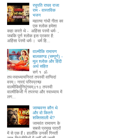
रघुपति राघव राजा
राम - वास्तविक
भजन
महात्मा गांधी गीता का
एक श्लोक हमेशा
कहा करते थे - अहिंसा परमो धर्मः ,
जबकि पूर्ण श्लोक इस प्रकार है:
अहिंसा परमो धर्मः। धर्म हि...
वाल्मीकि रामायण
बालकाण्ड (सम्पूर्ण) -
मूल श्लोक और हिंदी
अर्थ सहित
सर्ग १ ॐ
तपःस्वाध्यायनिरतं तपस्वी वाग्विदां
वरम्। नारदं परिपप्रच्छ
वाल्मीकिर्मुनिपुंगवम्॥१॥ तपस्वी
वाल्मीकिजी ने तपस्या और स्वाध्याय में
लग...
जाम्बवन्त कौन थे
और वो कितने
शक्तिशाली थे?
जामवंत रामायण के
सबसे प्रमुख पात्रों
में से एक हैं। हालाँकि उनकी गिनती