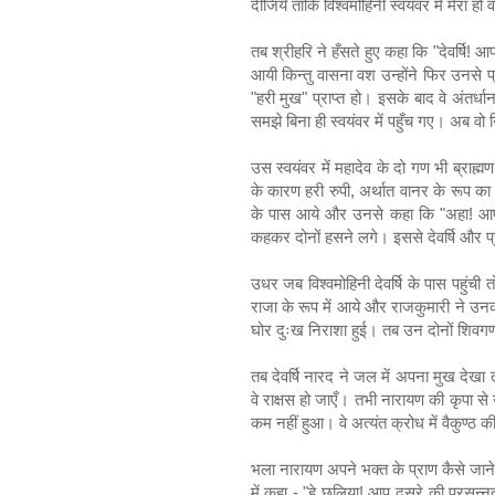
दीजिये ताकि विश्वमोहिनी स्वयंवर में मेरा ह
तब श्रीहरि ने हँसते हुए कहा कि "देवर्षि! 
आयी किन्तु वासना वश उन्होंने फिर उनसे प्रार
"हरी मुख" प्राप्त हो। इसके बाद वे अंतर्धान
समझे बिना ही स्वयंवर में पहुँच गए। अब वो
उस स्वयंवर में महादेव के दो गण भी ब्राह्म
के कारण हरी रुपी, अर्थात वानर के रूप का ह
के पास आये और उनसे कहा कि "अहा! आपक
कहकर दोनों हसने लगे। इससे देवर्षि और प
उधर जब विश्वमोहिनी देवर्षि के पास पहु
राजा के रूप में आये और राजकुमारी ने उन
घोर दुःख निराशा हुई। तब उन दोनों शिवगणो
तब देवर्षि नारद ने जल में अपना मुख देखा त
वे राक्षस हो जाएँ। तभी नारायण की कृपा से उ
कम नहीं हुआ। वे अत्यंत क्रोध में वैकुण्ठ क
भला नारायण अपने भक्त के प्राण कैसे जाने द
में कहा - "हे छलिया! आप दूसरे की प्रसन