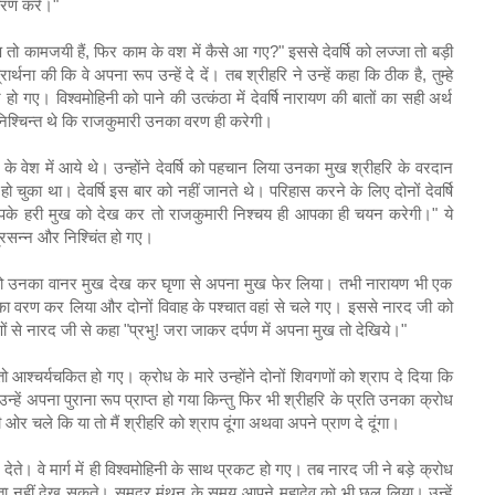
ो वरण करे।"
आप तो कामजयी हैं, फिर काम के वश में कैसे आ गए?" इससे देवर्षि को लज्जा तो बड़ी
्थना की कि वे अपना रूप उन्हें दे दें। तब श्रीहरि ने उन्हें कहा कि ठीक है, तुम्हे
 हो गए। विश्वमोहिनी को पाने की उत्कंठा में देवर्षि नारायण की बातों का सही अर्थ
 निश्चिन्त थे कि राजकुमारी उनका वरण ही करेगी।
ण के वेश में आये थे। उन्होंने देवर्षि को पहचान लिया उनका मुख श्रीहरि के वरदान
ो चुका था। देवर्षि इस बार को नहीं जानते थे। परिहास करने के लिए दोनों देवर्षि
े हरी मुख को देख कर तो राजकुमारी निश्चय ही आपका ही चयन करेगी।" ये
्रसन्न और निश्चिंत हो गए।
ंची तो उनका वानर मुख देख कर घृणा से अपना मुख फेर लिया। तभी नारायण भी एक
का वरण कर लिया और दोनों विवाह के पश्चात वहां से चले गए। इससे नारद जी को
ं से नारद जी से कहा "प्रभु! जरा जाकर दर्पण में अपना मुख तो देखिये।"
ो आश्चर्यचकित हो गए। क्रोध के मारे उन्होंने दोनों शिवगणों को श्राप दे दिया कि
न्हें अपना पुराना रूप प्राप्त हो गया किन्तु फिर भी श्रीहरि के प्रति उनका क्रोध
ी ओर चले कि या तो मैं श्रीहरि को श्राप दूंगा अथवा अपने प्राण दे दूंगा।
ेते। वे मार्ग में ही विश्वमोहिनी के साथ प्रकट हो गए। तब नारद जी ने बड़े क्रोध
्नता नहीं देख सकते। समुद्र मंथन के समय आपने महादेव को भी छल लिया। उन्हें