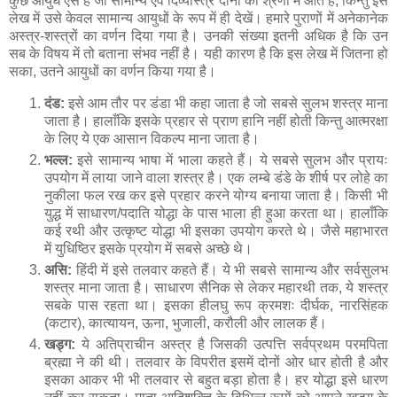
कुछ आयुध ऐसे हैं जो सामान्य एवं दिव्यास्त्र दोनों की श्रेणी में आते हैं, किन्तु इस
लेख में उसे केवल सामान्य आयुधों के रूप में ही देखें। हमारे पुराणों में अनेकानेक
अस्त्र-शस्त्रों का वर्णन दिया गया है। उनकी संख्या इतनी अधिक है कि उन
सब के विषय में तो बताना संभव नहीं है। यही कारण है कि इस लेख में जितना हो
सका, उतने आयुधों का वर्णन किया गया है।
दंड:
इसे आम तौर पर डंडा भी कहा जाता है जो सबसे सुलभ शस्त्र माना
जाता है। हालाँकि इसके प्रहार से प्राण हानि नहीं होती किन्तु आत्मरक्षा
के लिए ये एक आसान विकल्प माना जाता है।
भल्ल:
इसे सामान्य भाषा में भाला कहते हैं। ये सबसे सुलभ और प्रायः
उपयोग में लाया जाने वाला शस्त्र है। एक लम्बे डंडे के शीर्ष पर लोहे का
नुकीला फल रख कर इसे प्रहार करने योग्य बनाया जाता है। किसी भी
युद्ध में साधारण/पदाति योद्धा के पास भाला ही हुआ करता था। हालाँकि
कई रथी और उत्कृष्ट योद्धा भी इसका उपयोग करते थे। जैसे महाभारत
में युधिष्ठिर इसके प्रयोग में सबसे अच्छे थे।
असि:
हिंदी में इसे तलवार कहते हैं। ये भी सबसे सामान्य और सर्वसुलभ
शस्त्र माना जाता है। साधारण सैनिक से लेकर महारथी तक, ये शस्त्र
सबके पास रहता था। इसका हीलघु रूप क्रमशः दीर्घक, नारसिंहक
(कटार), कात्यायन, ऊना, भुजाली, करौली और लालक हैं।
खड्ग:
ये अतिप्राचीन अस्त्र है जिसकी उत्पत्ति सर्वप्रथम परमपिता
ब्रह्मा ने की थी। तलवार के विपरीत इसमें दोनों ओर धार होती है और
इसका आकर भी भी तलवार से बहुत बड़ा होता है। हर योद्धा इसे धारण