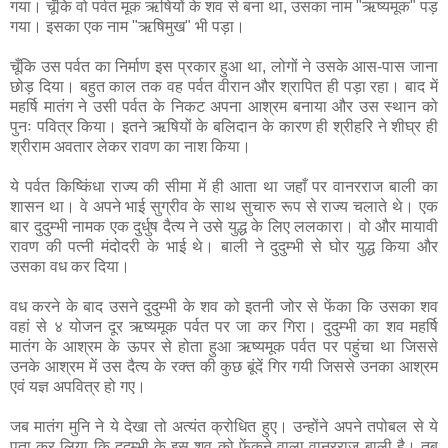
गया। चूँकि वो पर्वत मूक ऋषियों के शव से बना था, उसका नाम "ऋष्यमूक" पड़
गया। इसका एक नाम "ऋषिमुख" भी पड़ा।
चूँकि उस पर्वत का निर्माण इस प्रकार हुआ था, लोगों ने उसके आस-पास जाना
छोड़ दिया। बहुत काल तक वह पर्वत वीरान और श्रापित ही पड़ा रहा। बाद में
महर्षि मातंग ने उसी पर्वत के निकट अपना आश्रम बनाया और उस स्थान को
पुनः पवित्र किया। इतने ऋषियों के बलिदान के कारण ही श्रीहरि ने शीघ्र ही
श्रीराम अवतार लेकर रावण का नाश किया।
ये पर्वत किष्किंधा राज्य की सीमा में ही आता था जहाँ पर वानरराज बाली का
शासन था। वे अपने भाई सुग्रीव के साथ सुचारु रूप से राज्य चलाते थे। एक
बार दुदुम्भी नामक एक दुर्धुष दैत्य ने उसे युद्ध के लिए ललकारा। वो और मायावी
रावण की पत्नी मंदोदरी के भाई थे। बाली ने दुदुम्भी से घोर युद्ध किया और
उसका वध कर दिया।
वध करने के बाद उसने दुदुम्भी के शव को इतनी जोर से फेंका कि उसका शव
वहां से ४ योजन दूर ऋष्यमूक पर्वत पर जा कर गिरा। दुदुम्भी का शव महर्षि
मातंग के आश्रम के ऊपर से होता हुआ ऋष्यमूक पर्वत पर पहुंचा था जिससे
उनके आश्रम में उस दैत्य के रक्त की कुछ बूंदें गिर गयी जिससे उनका आश्रम
एवं यज्ञ अपवित्र हो गए।
जब मातंग मुनि ने ये देखा तो अत्यंत क्रोधित हुए। उन्होंने अपने तपोबल से ये
पता कर लिया कि दुदुम्भी के इस शव को फेंकने वाला वानरराज बाली है। तब