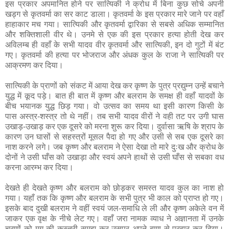
इस प्रकार अपमानित होने पर सात्यिकी ने क्रोध में बिना कुछ सोचे अपनी
खड्ग से कृतवर्मा का सर काट डाला। कृतवर्मा के इस प्रकार मारे जाने पर वहाँ
हाहाकार मच गया। सात्यिकी और कृतवर्मा द्वारिका से सबसे अधिक सम्मानित
और शक्तिशाली वीर थे। उनमे से एक की इस प्रकार हत्या होती देख कर
अविलम्ब ही वहाँ के सभी यादव वीर कृतवर्मा और सात्यिकी, इन दो गुटों में बंट
गए। कृतवर्मा की हत्या पर भोजराज और अंधक कुल के राजा ने सात्यिकी पर
आक्रमण कर दिया।
सात्यिकी के प्राणों को संकट में आया देख कर कृष्ण के पुत्र प्रद्युम्न उन्हें बचाने
युद्ध में कूद पड़े। बात ही बात में कृष्ण और बलराम के समक्ष ही वहाँ यादवों के
बीच भयानक युद्ध छिड़ गया। वो उत्सव का समय था इसी कारण किसी के
पास अस्त्र-शस्त्र तो थे नहीं। तब सभी यादव वीरों ने वही तट पर उगी घास
उखाड़-उखाड़ कर एक दूसरे को मरना शुरू कर दिया। दुर्वासा ऋषि के श्राप के
कारण उन घासों से सहस्त्रों मूसल पैदा हो गए और उसी से सब एक दूसरे का
नाश करने लगे। जब कृष्ण और बलराम ने ऐसा देखा तो मारे दुःख और क्रोध के
दोनों ने उसी घाँस को उखाड़ा और स्वयं अपने हाथों से उसी घाँस से सबका वध
करना आरम्भ कर दिया।
देखते ही देखते कृष्ण और बलराम को छोड़कर समस्त यादव कुल का नाश हो
गया। यहाँ तक कि कृष्ण और बलराम के सभी पुत्र भी काल को प्राप्त हो गए।
इसके बाद दुखी बलराम ने वहीं स्वयं जल-समाधि ले ली और कृष्ण अकेले वन में
जाकर एक वृक्ष के नीचे लेट गए। वहाँ जरा नामक व्याध ने अज्ञानता में उनके
चरणों को मृग की कस्तूरी समझ कर उसपर अपने बाण से प्रहार कर दिया।