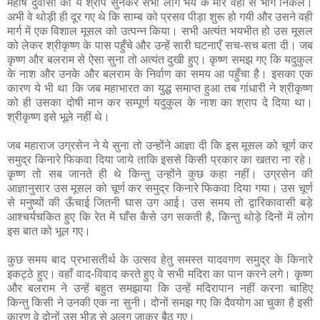
महर्षि दुर्वासा का ये श्राप सुनकर सभी लोग भय के मारे वहाँ से भाग निकले।
अभी वे थोड़ी ही दूर गए थे कि साम्ब को प्रसव पीड़ा शुरू हो गयी और उसने वही
मार्ग में एक विशाल मूसल को उत्पन्न किया। सभी अत्यंत भयभीत हो उस मूसल
को लेकर श्रीकृष्ण के पास पहुँचे और उन्हें सारी घटनाएँ सच-सच बता दी। जब
कृष्ण और बलराम से ऐसा सुना तो अत्यंत दुखी हुए। कृष्ण समझ गए कि यदुकुल
के नाश और उनके और बलराम के निर्वाण का समय आ पहुँचा है। इसका एक
कारण ये भी था कि जब महाभारत का युद्ध समाप्त हुआ तब गांधारी ने श्रीकृष्ण
को ही उसका दोषी मान कर सम्पूर्ण यदुकुल के नाश का श्राप दे दिया था।
श्रीकृष्ण इसे भूले नहीं थे।
जब महाराज उग्रसेन ने ये सुना तो उन्होंने आज्ञा दी कि इस मूसल को चूर्ण कर
समुद्र किनारे फिकवा दिया जाये ताकि इससे किसी प्रकार का खतरा ना रहे।
कृष्ण तो सब जानते ही थे किन्तु उन्होंने कुछ कहा नहीं। उग्रसेन की
आज्ञानुसार उस मूसल को चूर्ण कर समुद्र किनारे फिकवा दिया गया। उस चूर्ण
से मनुष्यों की ऊँचाई जितनी घास उग आई। उस समय तो द्वारिकावासी बड़े
आश्चर्यचकित हुए कि रेत में घाँस कैसे उग सकती है, किन्तु थोड़े दिनों में लोग
इस बात को भूल गए।
कुछ समय बाद प्रभासतीर्थ के उत्सव हेतु समस्त यादवगण समुद्र के किनारे
इकट्ठे हुए। वहाँ वाद-विवाद करते हुए वे सभी मदिरा का पान करने लगे। कृष्ण
और बलराम ने उन्हें बहुत समझाया कि उन्हें मदिरापान नहीं करना चाहिए
किन्तु किसी ने उनकी एक ना सुनी। दोनों समझ गए कि दैवयोग आ चुका है इसी
कारण वे दोनों उस भीड़ से अलग जाकर बैठ गए।