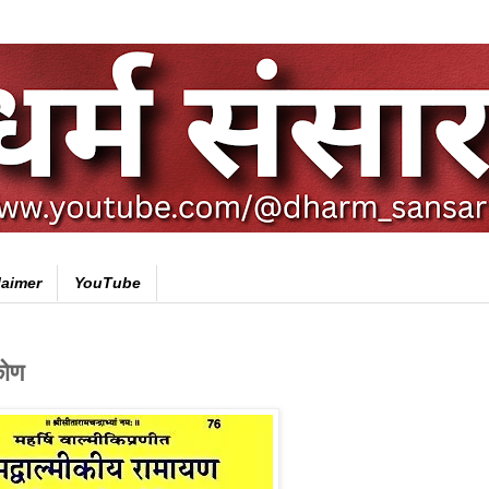
laimer
YouTube
कोण