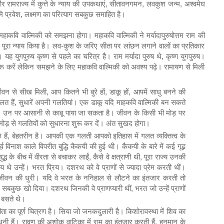
र रामराज्य में कुत्ते के न्याय की उपकथाएं, सीतावनगमन, लवकुश जन्म, अश्वमेघ
ि प्रवेश, लक्ष्मण का परित्याग सबकुछ समाहित है।
महाकवि वाल्मिकी को समझना होगा। महाकवि वाल्मिकी ने मर्यादापुरुषोत्तम राम की
भी पूरा न्याय किया है। लव-कुश के जरिए सीता पर लांछन लगाने वालों का प्रतिकार
है। यह युगपुरुष कृष्ण से पहले का चरित्र है। राम मर्यादा पुरुष थे, कृष्ण युगपुरुष।
रू करें लेकिन समझने के लिए महाकवि वाल्मिकी को अवश्य पढ़े। रामायण से मिली
वन से सीख मिली, आप कितने भी बुरे हों, डाकू हों, आपमें साधु बनने की
 हैं, सुधारें अपनी गलतियां। एक डाकू यदि माहकवि वाल्मिकी बन सकते
ैं। उन पर आसानी से काबू पाया जा सकता है। जीवन के किसी भी मोड़ पर
ड़ से गलतियों को सुधारना शुरू कर दें। अंत सुखद होगा।
हैं, बेहतरीन है। आपकी एक गलती आपको इतिहास में गलत व्यक्तित्व के
्व विनाश काले विपरीत बुद्धि कैकयी की हुई थी। कैकयी के बारे में कई गूढ़
युद्ध के बीच में वीरता से बचाकर लाईं, कैसे वे क्षत्राणी थी, पूरा राज्य उनकी
े उन्हें। भरत प्रिय। दशरथ को वे प्राणों से ज्यादा प्रेम करती थीं।
े जीवन की धुरी। यदि वे भरत के ननिहाल से लौटने का इंतजार करती तो
सबकुछ खो दिया। दशरथ जिनकी वे प्राणप्यारी थीं, भरत जो उन्हें प्राणों
ण बसते थे।
ीता का पूर्ण चित्रण है। सिया जो जनकदुलारी है। किशोरावस्था में शिव का
 धनी हैं। रावण की अशोक वाटिका में राम का इंतजार करती हैं, हनुमान के