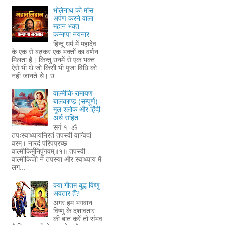
भोलेनाथ को मांस
अर्पण करने वाला
महान भक्त -
कन्नप्पा नयनार
हिन्दू धर्म में महादेव
के एक से बढ़कर एक भक्तों का वर्णन
मिलता है। किन्तु उनमें से एक भक्त
ऐसे भी थे जो किसी भी पूजा विधि को
नहीं जानते थे। उ...
वाल्मीकि रामायण
बालकाण्ड (सम्पूर्ण) -
मूल श्लोक और हिंदी
अर्थ सहित
सर्ग १ ॐ
तपःस्वाध्यायनिरतं तपस्वी वाग्विदां
वरम्। नारदं परिपप्रच्छ
वाल्मीकिर्मुनिपुंगवम्॥१॥ तपस्वी
वाल्मीकिजी ने तपस्या और स्वाध्याय में
लग...
क्या गौतम बुद्ध विष्णु
अवतार हैं?
अगर हम भगवान
विष्णु के दशावतार
की बात करें तो संभव