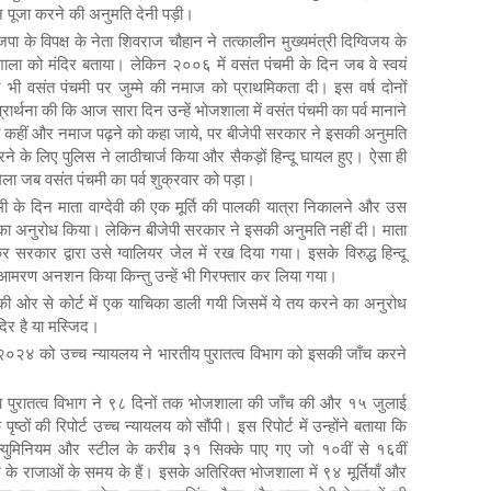
 पूजा करने की अनुमति देनी पड़ी।
 के विपक्ष के नेता शिवराज चौहान ने तत्कालीन मुख्यमंत्री दिग्विजय के
ा को मंदिर बताया। लेकिन २००६ में वसंत पंचमी के दिन जब वे स्वयं
होंने भी वसंत पंचमी पर जुम्मे की नमाज को प्राथमिकता दी। इस वर्ष दोनों
्रार्थना की कि आज सारा दिन उन्हें भोजशाला में वसंत पंचमी का पर्व मानाने
को कहीं और नमाज पढ़ने को कहा जाये, पर बीजेपी सरकार ने इसकी अनुमति
करने के लिए पुलिस ने लाठीचार्ज किया और सैकड़ों हिन्दू घायल हुए। ऐसा ही
ा जब वसंत पंचमी का पर्व शुक्रवार को पड़ा।
मी के दिन माता वाग्देवी की एक मूर्ति की पालकी यात्रा निकालने और उस
ने का अनुरोध किया। लेकिन बीजेपी सरकार ने इसकी अनुमति नहीं दी। माता
ेकर सरकार द्वारा उसे ग्वालियर जेल में रख दिया गया। इसके विरुद्ध हिन्दू
आमरण अनशन किया किन्तु उन्हें भी गिरफ्तार कर लिया गया।
 की ओर से कोर्ट में एक याचिका डाली गयी जिसमें ये तय करने का अनुरोध
दिर है या मस्जिद।
 २०२४ को उच्च न्यायलय ने भारतीय पुरातत्व विभाग को इसकी जाँच करने
 पुरातत्व विभाग ने ९८ दिनों तक भोजशाला की जाँच की और १५ जुलाई
 की रिपोर्ट उच्च न्यायलय को सौंपी। इस रिपोर्ट में उन्होंने बताया कि
अल्युमिनियम और स्टील के करीब ३१ सिक्के पाए गए जो १०वीं से १६वीं
श के राजाओं के समय के हैं। इसके अतिरिक्त भोजशाला में ९४ मूर्तियाँ और