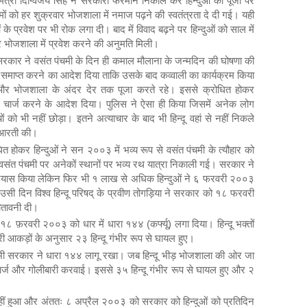
मंत्री दिग्विजय सिंह ने सरकारी फरमान निकाल कर हिन्दुओं की पूजा पर
ों को हर शुक्रवार भोजशाला में नमाज पढ़ने की स्वतंत्रता दे दी गई। यही
ं के प्रवेश पर भी रोक लगा दी। बाद में विवाद बढ़ने पर हिन्दुओं को साल में
र भोजशाला में प्रवेश करने की अनुमति मिली।
रकार ने वसंत पंचमी के दिन ही कमाल मौलाना के जन्मदिन की घोषणा की
ा समाप्त करने का आदेश दिया ताकि उसके बाद कव्वाली का कार्यक्रम किया
र भोजशाला के अंदर देर तक पूजा करते रहे। इससे क्रोधित होकर
चार्ज करने के आदेश दिया। पुलिस ने ऐसा ही किया जिसमें अनेक लोग
ं को भी नहीं छोड़ा। इतने अत्याचार के बाद भी हिन्दू वहां से नहीं निकले
 आरती की।
होकर हिन्दुओं ने सन २००३ में भव्य रूप से वसंत पंचमी के त्यौहार को
संत पंचमी पर अनेकों स्थानों पर भव्य रथ यात्रा निकाली गई। सरकार ने
प्रयास किया लेकिन फिर भी १ लाख से अधिक हिन्दुओं ने ६ फरवरी २००३
उसी दिन विश्व हिन्दू परिषद् के प्रवीण तोगड़िया ने सरकार को १८ फरवरी
तावनी दी।
८ फ़रवरी २००३ को धार में धारा १४४ (कर्फ्यू) लगा दिया। हिन्दू भक्तों
री आकड़ों के अनुसार २३ हिन्दू गंभीर रूप से घायल हुए।
 सरकार ने धारा १४४ लागू रखा। जब हिन्दू भीड़ भोजशाला की ओर जा
र्ज और गोलीबारी करवाई। इससे ३५ हिन्दू गंभीर रूप से घायल हुए और २
हीं हुआ और अंततः ८ अप्रैल २००३ को सरकार को हिन्दुओं को प्रतिदिन