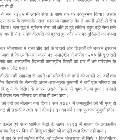
यां भी दी।
दीन ने सन १३०५ में अपनी सेना के साथ धार पर आक्रमण किया। उसके
 उस समय के तत्कालीन राजा महाराज महाकाल देव ने अपनी छोटी से सेना
या। उस युद्ध में मुस्लिम सेना की क्षति तो हुई लेकिन बहुत बड़ी सेना होने
अपनी सेना सहित वीरगति को प्राप्त हुए और धार पर मुस्लिमों का कब्ज़ा
कर भोजशाला में घुसा और वहां के छात्रों और शिक्षकों को जबरन इस्लाम
ाता है कि उनके मना करने पर अलाउद्दीन ने करीब १२०० हिन्दू छात्रों
े बाद अलाउद्दीन खिलजी कमालुद्दीन चिस्ती को धार में धर्म परिवर्तन के
कर वापस लौट गया।
न की सेना की सहायता से अपने धर्म परिवर्तन के कार्य को अगले २६ वर्षों तक
न खिलजी के सेनापति अयन-अल-मुल्क मुल्तानी ने वहाँ एक मस्जिद का
 हिन्दुओं के विरोध के कारण उसके निर्माण में बहुत विलम्ब हुआ। हजारों
तानी केवल उस मस्जिद का ढांचा ही बना पाया।
न को वहां का मौलाना बना दिया। सन १३३१ में कमालुद्दीन की भी मृत्यु हो
 ही उसकी दरगाह बना दी गई। इसका वर्णन एक पुस्तक 'बुज़ुर्गानदीन-
पर कमल एवं अन्य धार्मिक चिह्नों के ऊपर १३९३ में मालवा के तत्कालीन
 बनवा दिए पर फिर भी हिन्दू प्रतीकों को वो पूरी तरह छिपा नहीं पाया।
धार के सूर्य मार्तण्ड मंदिर, जो वर्तमान भोजशाला से सिर्फ १ किलोमीटर