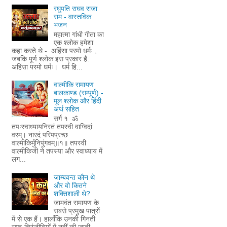
रघुपति राघव राजा
राम - वास्तविक
भजन
महात्मा गांधी गीता का
एक श्लोक हमेशा
कहा करते थे - अहिंसा परमो धर्मः ,
जबकि पूर्ण श्लोक इस प्रकार है:
अहिंसा परमो धर्मः। धर्म हि...
वाल्मीकि रामायण
बालकाण्ड (सम्पूर्ण) -
मूल श्लोक और हिंदी
अर्थ सहित
सर्ग १ ॐ
तपःस्वाध्यायनिरतं तपस्वी वाग्विदां
वरम्। नारदं परिपप्रच्छ
वाल्मीकिर्मुनिपुंगवम्॥१॥ तपस्वी
वाल्मीकिजी ने तपस्या और स्वाध्याय में
लग...
जाम्बवन्त कौन थे
और वो कितने
शक्तिशाली थे?
जामवंत रामायण के
सबसे प्रमुख पात्रों
में से एक हैं। हालाँकि उनकी गिनती