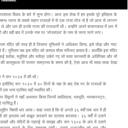
भोजशाला विवाद के बारे में सुना होगा। आज इस लेख में हम इसके पूरे इतिहास के
सम्बन्ध भारत के सबसे महान राजाओं में से एक राजा भोज से है जो आज से लगभग
बने थे और धार ही उनके राज्य की राजधानी थी। उन्होंने अपने शासनकाल में धार में
 की और वही बाद में उनके नाम पर 'भोजशाला' के नाम से जाना जाने लगा।
ाम मंदिर की तरह ही है जिसपर मुस्लिमों ने अधिकार किया, इसे तोडा और नष्ट
ं। मुस्लिम पक्ष इस मंदिर को कमाल मौला मस्जिद बताता है। हालाँकि इस मंदिर
े कई श्लोक, स्तुतियां और स्तोत्र उकेरे गए जो माता सरस्वती के अतिरिक्त और भी
िर की वास्तुकला भी परमार साम्राज्य के समय की है, ऐसा आज भी साफ़-साफ़ देखा
ज ने सन १०३४ में की थी।
य था इसीलिए सन १०३५ में ४० दिनों के यज्ञ के बाद देश भर के राजाओं के
 की एक भव्य प्रतिमा यहाँ स्थापित की।
्वानों ने यहाँ अध्ययन किया जिनमें कालिदास, भवभूति, भास्करभट्ट,
प्रसिद्ध हैं।
्दीन चिश्ती धार आया। कहा जाता है कि वो अगले ३६ वर्षों तक धार में ही
ं को इस्लाम धर्म कबूल करवाने का प्रयास करवाया। ३६ वर्षों में उसने
ाकों और मंदिरों के गहराई से समझा और सन १३०४ के अंत में उसने
क्रमण करने के लिए सहायता मांगी। उसने अलाउद्दीन को धार और