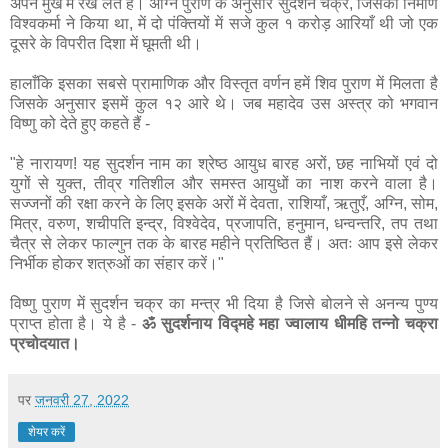
अपने मुख में रख लेते हैं। अग्नि पुराण के अनुसार सुदर्शन चक्र, जिसका निर्माण
विश्वकर्मा ने किया था, में दो पंक्तियों में सजे कुल १ करोड़ आरियाँ थी जो एक
दूसरे के विपरीत दिशा में घूमती थी।
हालाँकि इसका सबसे प्रामाणिक और विस्तृत वर्णन हमें शिव पुराण में मिलता है
जिसके अनुसार इसमें कुल १२ आरे थे। जब महादेव उस अस्त्र को भगवान
विष्णु को देते हुए कहते हैं -
"हे नारायण! यह सुदर्शन नाम का श्रेष्ठ आयुध बारह अरों, छह नाभियों एवं दो
युगों से युक्त, तीव्र गतिशील और समस्त आयुधों का नाश करने वाला है।
सज्जनों की रक्षा करने के लिए इसके अरों में देवता, राशियाँ, ऋतुएँ, अग्नि, सोम,
मित्र, वरुण, शचीपति इन्द्र, विश्वेदेव, प्रजापति, हनुमान, धन्वन्तरि, तप तथा
चैत्र से लेकर फाल्गुन तक के बारह महीने प्रतिष्ठित हैं। अतः आप इसे लेकर
निर्भीक होकर शत्रुओं का संहार करें।"
विष्णु पुराण में सुदर्शन चक्र का मन्त्र भी दिया है जिसे बोलने से अनन्य पुण्य
प्राप्त होता है। ये है -
ॐ सुदर्शनाय विद्महे महा ज्वालाय धीमहि तन्नो चक्रा
प्रचोदयात।
पर
जनवरी 27, 2022
शेयर करें