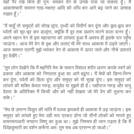
यहाँ पैर रखे बिना ही पुनः भयंकर वेग से उनके पास जा सकता हूँ। मैं
आकाशचारी समस्त ग्रह-नक्षत्र आदि को लाँघ कर आगे बढ़ जाने का उत्साह
रखता हूँ।"
"मैं चाहूँ तो समुद्रों को सोख लूंगा, पृथ्वी को विदीर्ण कर दूंगा और कूद-कूद कर
पर्वतों को चूर-चूर कर डालूंगा, क्यूंकि मैं दूर तक छलांग मारने वाला वानर हूँ।
अपने महान वेग से इस महासागर को लांघता हुआ मैं अवश्य ही इसके पार पहुँच
जाऊंगा। आज मेरे वेग से वृक्ष और लताएं भी मेरे साथ आकाश में उड़ते जाएंगे।
आज समस्त प्राणी मुझे भयंकर वेग से आकाश में ऊपर जाते और नीचे उतारते
हुए देखेंगे।"
"तुम लोग देखोगे कि मैं महगिरि मेरु के समान विशाल शरीर धारण करके स्वर्ग को
ढकता और आकाश को निगलता हुआ सा आगे बढूंगा। मैं मेघों को छिन्न-भिन्न
कर दूंगा, पर्वतों को हिला दूंगा और समुद्र को भी सुखा दूंगा। इस समुद्र को
लांघने की शक्ति केवल गरुड़, वायुदेव या मुझमे ही है। पक्षीराज गरुड़ और वायु
देवता के अतिरिक्त मैं किसी और को नहीं देखता जो मेरे वेग की तुलना कर
सके।"
"मेघ से उत्पन्न विद्युत की भांति मैं पलक झपकते ही आकाश में उड़ जाऊंगा। इस
समुद्र को लांघते हुए मेरा वही रूप प्रकट होगा जो तीनों लोकों को नापते हुए
वामनरूपधारी भगवान विष्णु का हुआ था। मुझे निश्चय ही जान पड़ता है कि मैं
विदेहकुमारी का दर्शन करूँगा अतः तुम सब अब प्रसन्न हो जाओ।"