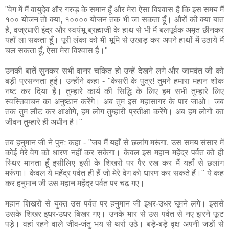
"वेग में मैं वायुदेव और गरुड़ के समान हूँ और मेरा ऐसा विश्वास है कि इस समय मैं
१०० योजन तो क्या, १०००० योजन तक भी जा सकता हूँ। औरों की क्या बात
है, वज्रधारी इंद्र और स्वयंभू ब्रह्माजी के हाथ से भी मैं बलपूर्वक अमृत छीनकर
यहाँ ला सकता हूँ। पूरी लंका को भी भूमि से उखाड़ कर अपने हाथों में उठाये मैं
चल सकता हूँ, ऐसा मेरा विश्वास है।"
उनकी बातें सुनकर सभी वानर चकित हो उन्हें देखने लगे और जामवंत जी को
बड़ी प्रसन्नता हुई। उन्होंने कहा - "केसरी के पुत्र! तुमने हमारा महान शोक
नष्ट कर दिया है। तुम्हारे कार्य की सिद्धि के लिए हम सभी तुम्हारे लिए
स्वस्तिवाचन का अनुष्ठान करेंगे। अब तुम इस महासागर के पार जाओ। जब
तक तुम लौट कर आओगे, हम लोग तुम्हारी प्रतीक्षा करेंगे। अब हम लोगों का
जीवन तुम्हारे ही अधीन है।"
तब हनुमान जी ने पुनः कहा - "जब मैं यहाँ से छलांग मरूंगा, उस समय संसार में
कोई मेरे वेग को धारण नहीं कर सकेगा। केवल इस महान महेंद्र पर्वत को ही
स्थिर मानता हूँ इसीलिए इसी के शिखरों पर पैर रख कर मैं यहाँ से छलांग
मरूंगा। केवल ये महेंद्र पर्वत ही हैं जो मेरे वेग को धारण कर सकते हैं।" ये कह
कर हनुमान जी उस महान महेंद्र पर्वत पर चढ़ गए।
महान शिखरों से युक्त उस पर्वत पर हनुमान जी इधर-उधर घूमने लगे। इससे
उसके शिखर इधर-उधर बिखर गए। उनके भार से उस पर्वत से नए झरने फूट
पड़े। वहां रहने वाले जीव-जंतु भय से थर्रा उठे। बड़े-बड़े वृक्ष अपनी जडों से