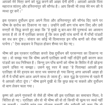
आपको मेरे मित्र कर्ण को युद्ध करने की आज्ञा देनी होगी। आपको आपके पिता
महाराज शांतनु और हस्तिनापुर की सौगंध है। आप किसी भी तरह मेरे मन की ये
व्यथा दूर करें।"
इस प्रकार दुर्योधन द्वारा अपने पिता और हस्तिनापुर की सौगंध दिए जाने पर
भीष्म के क्रोध का ठिकाना ना रहा। उन्होंने उसी क्षण पांच बाण लिए और उसे
मन्त्रों से सिद्ध करते हुए कहा कि "हे मुर्ख! तू बार-बार मेरे पुरुषार्थ का अपमान
करता है तो ले मैं प्रतिज्ञा करता हूँ कि कल इन्ही पांच बाणों से मैं पाँचों पांडवों
का वध कर दूंगा। संसार का कोई भी दिव्यास्त्र इन पाँच बाणों को रोक नहीं
पायेगा।" ऐसा कहकर वे निढाल होकर शैय्या पर बैठ गए।
भीष्म को इस प्रकार प्रतिज्ञा करते देख दुर्योधन की प्रसन्नता का ठिकाना ना
रहा। वो समझ गया कि भीष्म अपनी प्रतिज्ञा कभी नहीं तोड़ेंगे इसी कारण कल
पांडवों का वध निश्चित है। किन्तु उन पाँच बाणों को भीष्म के शिविर में ही छोड़ना
उसने उचित ना समझा। उसने मृदु स्वर में कहा "हे पितामह! आपकी इस
प्रतिज्ञा से मेरे ह्रदय का सारा भय समाप्त हो गया किन्तु अगर आपकी आज्ञा हो
तो मैं ये पाँचों बाण आज अपने साथ ले जाता हूँ। कल युद्ध के प्रारम्भ से पहले मैं
ये आपको लौटा दूंगा।" भीष्म इतने दुखी थे कि कुछ कह ना सकते और दुर्योधन
वो बाण लेकर चला गया।
कृष्ण को अपने गुप्तचरों से जैसे ही भीष्म की इस प्रतिज्ञा का समाचार मिला, वे
चिंतित हो गए। प्रतिज्ञा और वो भी भीष्म की वो तो किसी भी मूल्य पर व्यर्थ नहीं
जा सकती। उन्होंने तुरंत एक योजना बनायीं और द्रौपदी को कहा कि वो