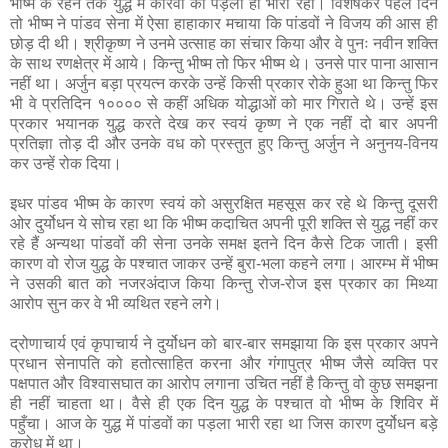
भीष्म के रहने तक युद्ध में कौरवों का पड़ला ही भारी रहा। विशेषकर पहले दिन
तो भीष्म ने पांडव सेना में ऐसा हाहाकार मचाया कि पांडवों ने विजय की आस ही
छोड़ दी थी। श्रीकृष्ण ने उनमे उत्साह का संचार किया और वे पुनः नवीन शक्ति
के साथ रणक्षेत्र में आये। किन्तु भीष्म तो फिर भीष्म थे। उनसे पार पाना आसान
नहीं था। अर्जुन बड़ा प्रयत्न करके उन्हें किसी प्रकार रोके हुआ था किन्तु फिर
भी वे प्रतिदिन १०००० से कहीं अधिक योद्धाओं को मार गिराते थे। उन्हें इस
प्रकार भयानक युद्ध करते देख कर स्वयं कृष्ण ने एक नहीं दो बार अपनी
प्रतिज्ञा तोड़ दी और उनके वध को प्रस्तुत हुए किन्तु अर्जुन ने अनुनय-विनय
कर उन्हें रोक दिया।
इधर पांडव भीष्म के कारण स्वयं को असुरक्षित महसूस कर रहे थे किन्तु दूसरी
ओर दुर्योधन ये सोच रहा था कि भीष्म कदाचित अपनी पूरी शक्ति से युद्ध नहीं कर
रहे हैं अन्यथा पांडवों की सेना उनके समक्ष इतने दिन कैसे टिक जाती। इसी
कारण वो रोज युद्ध के पश्चात जाकर उन्हें बुरा-भला कहने लगा। आरम्भ में भीष्म
ने उसकी बात को नजरअंदाज किया किन्तु रोज-रोज इस प्रकार का मिथ्या
आरोप सुन कर वे भी व्यथित रहने लगे।
द्रोणाचार्य एवं कृपाचार्य ने दुर्योधन को बार-बार समझाया कि इस प्रकार अपने
प्रधान सेनापति को हतोत्साहित करना और गंगापुत्र भीष्म जैसे व्यक्ति पर
पक्षपात और विश्वासघात का आरोप लगाना उचित नहीं है किन्तु वो कुछ समझना
ही नहीं चाहता था। वैसे ही एक दिन युद्ध के पश्चात वो भीष्म के शिविर में
पहुँचा। आज के युद्ध में पांडवों का पड़ला भारी रहा था जिस कारण दुर्योधन बड़े
क्रोध में था।