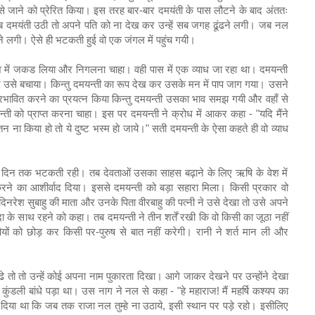
से जाने को प्रेरित किया। इस तरह बार-बार दमयंती के पास लौटने के बाद अंततः
जब दमयंती उठी तो अपने पति को ना देख कर उन्हें सब जगह ढूंढने लगी। जब नल
ने लगी। ऐसे ही भटकती हुई वो एक जंगल में पहुंच गयी।
में जकड लिया और निगलना चाहा। वही पास में एक व्याध जा रहा था। दमयन्ती
े बचाया। किन्तु दमयन्ती का रूप देख कर उसके मन में पाप जाग गया। उसने
प्रभावित करने का प्रयत्न किया किन्तु दमयन्ती उसका भाव समझ गयी और वहाँ से
्ती को प्राप्त करना चाहा। इस पर दमयन्ती ने क्रोध में आकर कहा - "यदि मैंने
ना किया हो तो ये दुष्ट भस्म हो जाये।" सती दमयन्ती के ऐसा कहते ही वो व्याध
ुत दिन तक भटकती रही। तब देवताओं उसका साहस बढ़ाने के लिए ऋषि के वेश में
करने का आशीर्वाद दिया। इससे दमयन्ती को बड़ा सहारा मिला। किसी प्रकार वो
चेदिनरेश सुबाहु की माता और उनके पिता वीरबाहु की पत्नी ने उसे देखा तो उसे अपने
ा के साथ रहने को कहा। तब दमयन्ती ने तीन शर्तें रखी कि वो किसी का जूठा नहीं
यों को छोड़ कर किसी पर-पुरुष से बात नहीं करेगी। रानी ने शर्त मान ली और
ो तो उन्हें कोई अपना नाम पुकारता दिखा। आगे जाकर देखने पर उन्होंने देखा
ंडली बांधे पड़ा था। उस नाग ने नल से कहा - "हे महाराज! मैं महर्षि कश्यप का
राप दिया था कि जब तक राजा नल तुम्हे ना उठाये, इसी स्थान पर पड़े रहो। इसीलिए