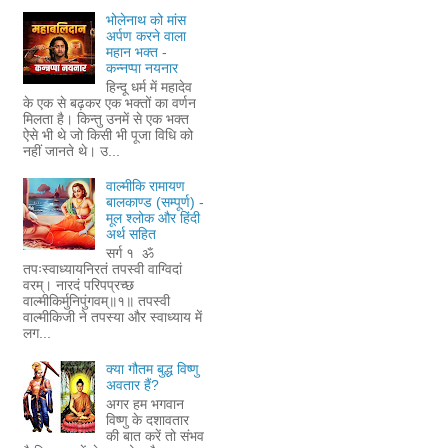
भोलेनाथ को मांस
अर्पण करने वाला
महान भक्त -
कन्नप्पा नयनार
हिन्दू धर्म में महादेव
के एक से बढ़कर एक भक्तों का वर्णन
मिलता है। किन्तु उनमें से एक भक्त
ऐसे भी थे जो किसी भी पूजा विधि को
नहीं जानते थे। उ...
वाल्मीकि रामायण
बालकाण्ड (सम्पूर्ण) -
मूल श्लोक और हिंदी
अर्थ सहित
सर्ग १ ॐ
तपःस्वाध्यायनिरतं तपस्वी वाग्विदां
वरम्। नारदं परिपप्रच्छ
वाल्मीकिर्मुनिपुंगवम्॥१॥ तपस्वी
वाल्मीकिजी ने तपस्या और स्वाध्याय में
लग...
क्या गौतम बुद्ध विष्णु
अवतार हैं?
अगर हम भगवान
विष्णु के दशावतार
की बात करें तो संभव