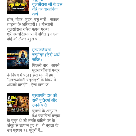
तुलसीदास जी के इस
दोहे का वास्तविक
अर्थ
ढोल, गंवार, शूद्र, पशु नारी। सकल
ताड़ना के अधिकारी।। गोस्वामी
तुलसीदास रचित महान ग्रन्थ
श्रीरामचरितमानस में वर्णित इस एक
दोहे को लेकर बहुत प्...
मृतसञ्जीवनी
स्त्रोत्र (हिंदी अर्थ
सहित)
पिछली बार आपने
मृतसञ्जीवनी मन्त्र
के विषय में पढ़ा। इस भाग में हम
"मृतसंजीवनी स्त्रोत्र" के विषय में
आपको बताएँगे। ऐसा माना ज...
प्रजापति दक्ष की
सभी पुत्रियाँ और
उनके पति
पुराणों के अनुसार
दक्ष परमपिता ब्रह्मा
के पुत्र थे जो उनके दाहिने पैर के
अंगूठे से उत्पन्न हुए थे। ये ब्रह्मा के
उन प्रथम १६ पुत्रों में...