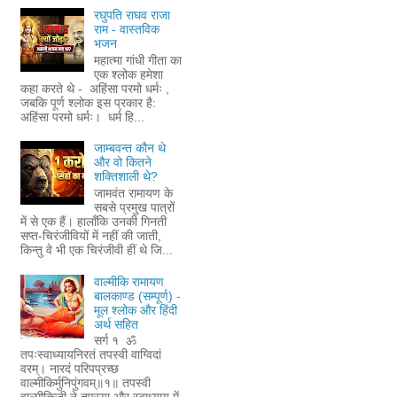
रघुपति राघव राजा
राम - वास्तविक
भजन
महात्मा गांधी गीता का
एक श्लोक हमेशा
कहा करते थे - अहिंसा परमो धर्मः ,
जबकि पूर्ण श्लोक इस प्रकार है:
अहिंसा परमो धर्मः। धर्म हि...
जाम्बवन्त कौन थे
और वो कितने
शक्तिशाली थे?
जामवंत रामायण के
सबसे प्रमुख पात्रों
में से एक हैं। हालाँकि उनकी गिनती
सप्त-चिरंजीवियों में नहीं की जाती,
किन्तु वे भी एक चिरंजीवी हीं थे जि...
वाल्मीकि रामायण
बालकाण्ड (सम्पूर्ण) -
मूल श्लोक और हिंदी
अर्थ सहित
सर्ग १ ॐ
तपःस्वाध्यायनिरतं तपस्वी वाग्विदां
वरम्। नारदं परिपप्रच्छ
वाल्मीकिर्मुनिपुंगवम्॥१॥ तपस्वी