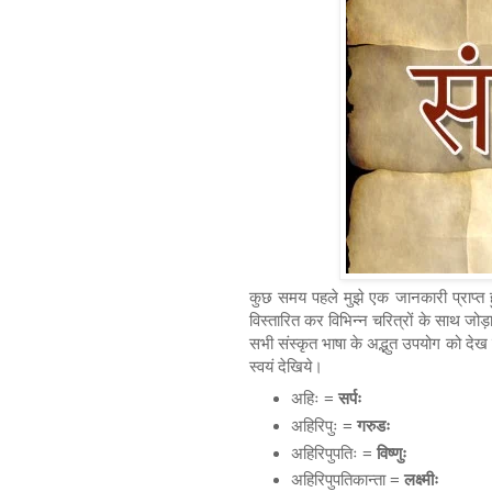
कुछ समय पहले मुझे एक जानकारी प्राप्त ह
विस्तारित कर विभिन्न चरित्रों के साथ ज
सभी संस्कृत भाषा के अद्भुत उपयोग को द
स्वयं देखिये।
अहिः =
सर्पः
अहिरिपुः =
गरुडः
अहिरिपुपतिः =
विष्णुः
अहिरिपुपतिकान्ता =
लक्ष्मीः