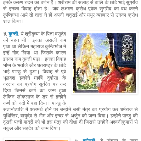
इनके करुण रुदन का वर्णन है। श्रीराम की सलाह से बालि के छोटे भाई सुग्रीव
से इनका विवाह होता है। जब लक्षमण क्रोध पूर्वक सुग्रीव का वध करने
कृष्किन्धा आये तो तारा ने हीं अपनी चतुराई और मधुर व्यहवार से उनका क्रोध
शांत किया।
४.
कुन्ती
:
ये श्रीकृष्ण के पिता वसुदेव
की बहन थी। इनका असली नाम
पृथा था लेकिन महाराज कुन्तिभोज ने
इन्हें गोद लिया था जिसके कारण
इनका नाम कुन्ती पड़ा। इनका विवाह
भीष्म के भतीजे और धृतराष्ट्र के छोटे
भाई पाण्डु से हुआ। विवाह से पूर्व
भूलवश इन्होने महर्षि दुर्वासा के
वरदान का प्रयोग सूर्यदेव पर कर
दिया जिनसे कर्ण का जन्म हुआ
लेकिन लोकलाज के डर से इन्होने
कर्ण को नदी में बहा दिया। पाण्डु के
संतानोत्पत्ति में असमर्थ होने पर उन्होंने उसी मंत्र का प्रयोग कर धर्मराज से
युधिष्ठिर, वायुदेव से भीम और इन्द्र से अर्जुन को जन्म दिया। इन्होने पाण्डु की
दूसरी पत्नी माद्री को भी इस मंत्र की दीक्षा दी जिससे उन्होंने अश्वनीकुमारों से
नकुल और सहदेव को जन्म दिया।
५.
द्रौपदी
:
ये पांचाल के राजा